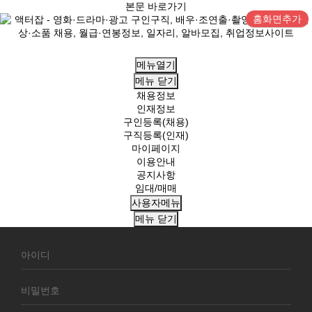
본문 바로가기
홈화면추가
메뉴열기
메뉴
닫기
채용정보
인재정보
구인등록(채용)
구직등록(인재)
마이페이지
이용안내
공지사항
임대/매매
사용자메뉴
메뉴
닫기
회
원
로
그
인