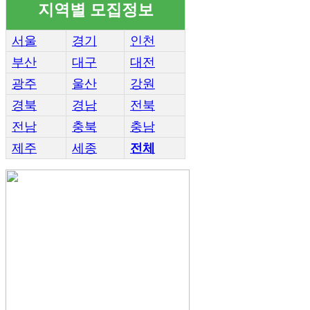
지역별 모집정보
서울
경기
인천
부산
대구
대전
광주
울산
강원
경북
경남
전북
전남
충북
충남
제주
세종
전체