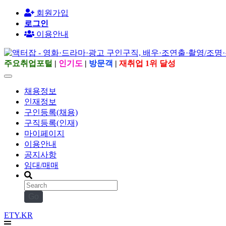
회원가입
로그인
이용안내
주요취업포털
|
인기도
|
방문객
|
재취업 1위 달성
채용정보
인재정보
구인등록(채용)
구직등록(인재)
마이페이지
이용안내
공지사항
임대/매매
Go
ETY.KR