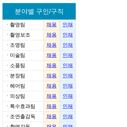
분야별 구인/구직
ㆍ
촬영팀
채용
인재
ㆍ
촬영보조
채용
인재
ㆍ
조명팀
채용
인재
ㆍ
미술팀
채용
인재
ㆍ
소품팀
채용
인재
ㆍ
분장팀
채용
인재
ㆍ
헤어팀
채용
인재
ㆍ
의상팀
채용
인재
ㆍ
특수효과팀
채용
인재
ㆍ
조연출감독
채용
인재
ㆍ
촬영감독
채용
인재