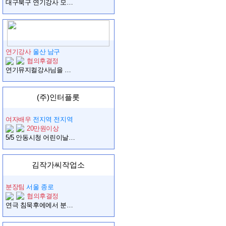
대구북구 연기강사 모집합니다.
연기강사
울산 남구
협의후결정
연기뮤지컬강사님을 찾습니다
(주)인터플롯
여자배우
전지역 전지역
20만원이상
5/5 안동시청 어린이날행사 티니핑 싱어롱쇼 로미역
김작가씨작업소
분장팀
서울 종로
협의후결정
연극 침묵후에에서 분장스텝을 모집합니다. (4월 27~5.10 / 대학로 드림시어터)