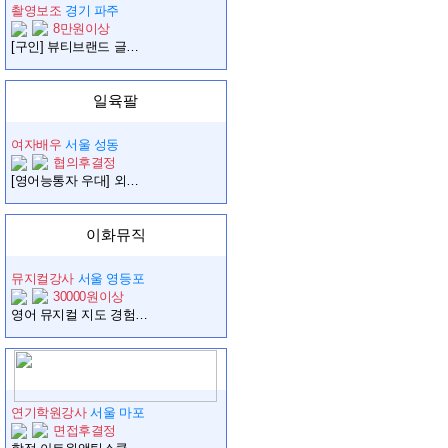
촬영보조
경기 파주
8만원이상
[구인] 뷰티브랜드 글로벌 캠페인 영상 보조출연자/엑스트라 모집
일육팔
여자배우
서울 성동
협의후결정
[영어능통자 우대] 외국인과 함께 산책하는 프로그램 진행자 모집
이화뮤직
뮤지컬강사
서울 영등포
30000원이상
영어 뮤지컬 지도 경험이 있으신 뮤지컬 또는 연기 전공 여자 선생님 모십니다.
연기학원강사
서울 마포
면접후결정