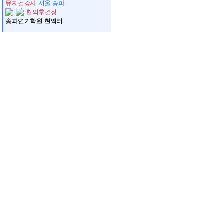
뮤지컬강사
서울 송파
협의후결정
송파연기학원 현액터스에서 뮤지컬강사님모십니다!