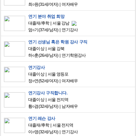
최○원
(31세/여자)
여자배우
연기 분야 취업 희망
대졸재/후학
서울 강남
엄○기
(37세/남자)
연기강사
연기 선생님 혹은 학원 강사 구직
대졸이상
서울 강북
하○훈
(26세/남자)
연기학원강사
연기강사
대졸이상
서울 영등포
정○연
(52세/여자)
여자배우
연기강사 구직합니다.
대졸이상
서울 전지역
황○겸
(32세/남자)
남자배우
연기 레슨 강사
대졸재/후학
서울 전지역
이○영
(32세/남자)
연기강사