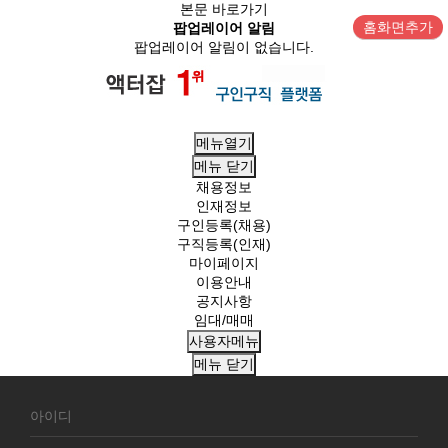
본문 바로가기
홈화면추가
팝업레이어 알림
팝업레이어 알림이 없습니다.
메뉴열기
메뉴
닫기
채용정보
인재정보
구인등록(채용)
구직등록(인재)
마이페이지
이용안내
공지사항
임대/매매
사용자메뉴
메뉴
닫기
회
원
로