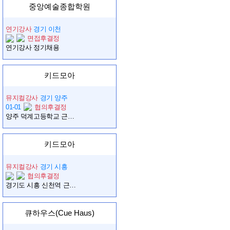
중앙예술종합학원
연기강사
경기 이천
면접후결정
연기강사 정기채용
키드모아
뮤지컬강사
경기 양주
01-01
협의후결정
양주 덕계고등학교 근처 유아뮤지컬강사 채용(유치원에서 수업)
키드모아
뮤지컬강사
경기 시흥
협의후결정
경기도 시흥 신천역 근처 유아뮤지컬 강사 모집 - 매주 1회, 금요일, 12시 30분 ~ 2시(30분씩 3반 수업)
큐하우스(Cue Haus)