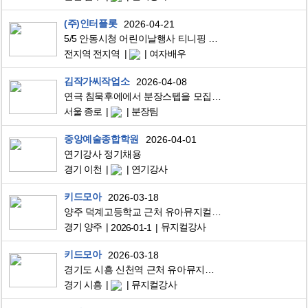
(주)인터플롯
2026-04-21
5/5 안동시청 어린이날행사 티니핑 싱어롱쇼 로미역
전지역 전지역
여자배우
김작가씨작업소
2026-04-08
연극 침묵후에에서 분장스텝을 모집합니다. (4월 27~5.10 / 대학로 드림시어터)
서울 종로
분장팀
중앙예술종합학원
2026-04-01
연기강사 정기채용
경기 이천
연기강사
키드모아
2026-03-18
양주 덕계고등학교 근처 유아뮤지컬강사 채용(유치원에서 수업)
경기 양주
뮤지컬강사
2026-01-1
키드모아
2026-03-18
경기도 시흥 신천역 근처 유아뮤지컬 강사 모집 - 매주 1회, 금요일, 12시 30분 ~ 2시(30분씩 3반 수업)
경기 시흥
뮤지컬강사