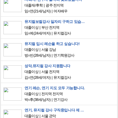
대졸재/후학
광주 전지역
임○연
(21세/남자)
여자배우
뮤지컬보컬강사 일자리 구하고 있습니다.
대졸이상
부산 전지역
임○예
(24세/여자)
뮤지컬강사
뮤지컬 입시 레슨을 하고 싶습니다!
대졸이상
서울 강남
방○빈
(28세/남자)
연기학원강사
성악,뮤지컬 강사 지원합니다
대졸이상
서울 전지역
김○연
(28세/여자)
뮤지컬강사
연기 레슨, 연기 지도 모두 가능합니다.
대졸이상
전지역 전지역
박○후
(38세/남자)
연기강사
연기, 뮤지컬 강사 구직중입니다 제 노하우를 전수하고 싶습니다
대졸이상
서울 관악