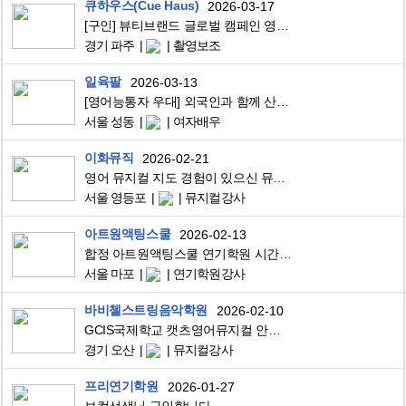
큐하우스(Cue Haus)
2026-03-17
[구인] 뷰티브랜드 글로벌 캠페인 영상 보조출연자/엑스트라 모집
경기 파주
촬영보조
일육팔
2026-03-13
[영어능통자 우대] 외국인과 함께 산책하는 프로그램 진행자 모집
서울 성동
여자배우
이화뮤직
2026-02-21
영어 뮤지컬 지도 경험이 있으신 뮤지컬 또는 연기 전공 여자 선생님 모십니다.
서울 영등포
뮤지컬강사
아트원액팅스쿨
2026-02-13
합정 아트원액팅스쿨 연기학원 시간 강사 모집합니다.
서울 마포
연기학원강사
바비첼스트링음악학원
2026-02-10
GCIS국제학교 캣츠영어뮤지컬 안무, 보컬강사 구인
경기 오산
뮤지컬강사
프리연기학원
2026-01-27