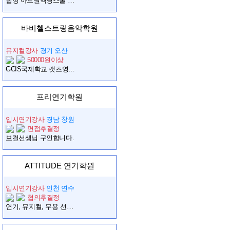
합정 아트원액팅스쿨 연기학원 시간 강사 모집합니다.
바비첼스트링음악학원
뮤지컬강사
경기 오산
50000원이상
GCIS국제학교 캣츠영어뮤지컬 안무, 보컬강사 구인
프리연기학원
입시연기강사
경남 창원
면접후결정
보컬선생님 구인합니다.
ATTITUDE 연기학원
입시연기강사
인천 연수
협의후결정
연기, 뮤지컬, 무용 선생님을 구합니다.