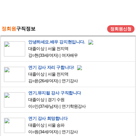
정회원
구직정보
정회원신청
안녕하세요.배우 강지현입니다.
대졸이상
서울 전지역
강○현
(33세/여자)
여자배우
연기 강사 자리 구합니다!
대졸이상
서울 전지역
김○윤
(26세/여자)
연기강사
연기,뮤지컬 강사 구직합니다
대졸이상
경기 수원
이○인
(37세/남자)
연기학원강사
연기 강사 희망합니다
대졸이상
서울 송파
이○원
(34세/여자)
연기강사