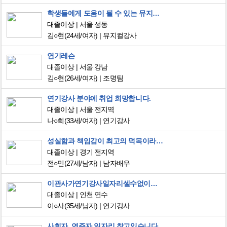
학생들에게 도움이 될 수 있는 뮤지컬 강사에 도전하고 싶습니다
대졸이상
서울 성동
김○현
(24세/여자)
뮤지컬강사
연기레슨
대졸이상
서울 강남
김○현
(26세/여자)
조명팀
연기강사 분야에 취업 희망합니다.
대졸이상
서울 전지역
나○희
(33세/여자)
연기강사
성실함과 책임감이 최고의 덕목이라고 생각합니다.
대졸이상
경기 전지역
전○민
(27세/남자)
남자배우
이관사가연기강사일자리셀수없이구합니다
대졸이상
인천 연수
이○사
(35세/남자)
연기강사
사회자, 연주자 일자리 찾고있습니다