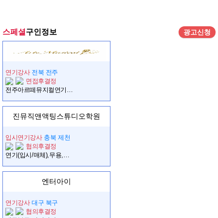
스페셜
구인정보
광고신청
연기강사
전북 전주
면접후결정
전주아르떼뮤지컬연기학원에서 강사님을 구합니다
진뮤직앤액팅스튜디오학원
입시연기강사
충북 제천
협의후결정
연기(입시/매체),무용,뮤지컬,보컬 강사님 모십니다.
엔터아이
연기강사
대구 북구
협의후결정